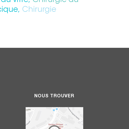
 du vitré,
Chirurgie du
cique,
Chirurgie
NOUS TROUVER