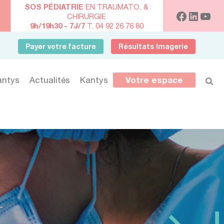
SOS PÉDIATRIE
EN TRAUMATO. &
CHIRURGIE
9h/19h30 - 7J/7
T. 04 92 26 76 80
Payer votre facture
Résultats Imagerie
antys
Actualités
Kantys
Votre espace