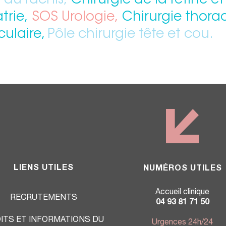
 du rachis,
Chirurgie de la rétine et
trie,
SOS Urologie,
Chirurgie thora
culaire,
Pôle chirurgie tête et cou.
LIENS UTILES
NUMÉROS UTILES
Accueil clinique
RECRUTEMENTS
04 93 81 71 50
ITS ET INFORMATIONS DU
Urgences 24h/24