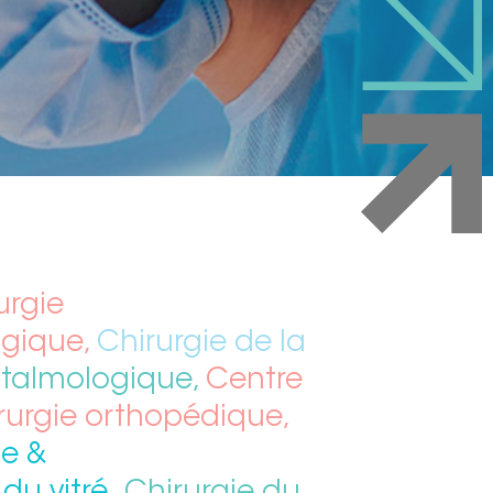
urgie
ogique,
Chirurgie de la
htalmologique,
Centre
rurgie orthopédique,
ue &