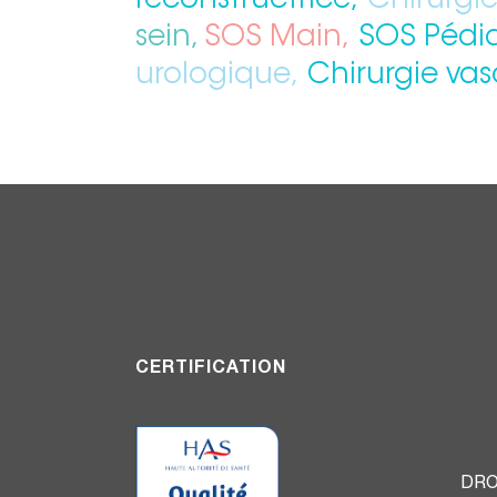
reconstructrice,
Chirurgie
sein,
SOS Main,
SOS Pédia
urologique,
Chirurgie vas
CERTIFICATION
DRO