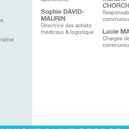
CHORCH
Sophie DAVID-
Responsab
MAURIN
communica
re
Directrice des achats
Lucie M
médicaux & logistique
Chargée d
rative
communica