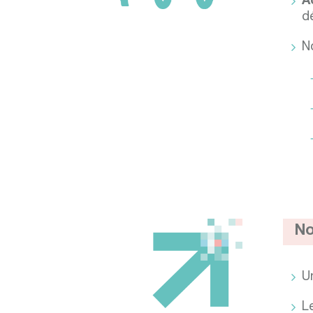
A
d
N
No
U
L