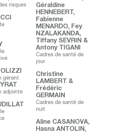
des risques
Géraldine
HENNEBERT,
ICCI
Fabienne
te
MENARDO, Fey
NZALAKANDA,
e
Tiffany SEVRIN &
Y
Antony TIGANI
le
Cadres de santé de
ive
jour
POLIZZI
Christine
 gérant
LAMBERT &
EYRAT
Frédéric
 adjointe
GERMAIN
Cadres de santé de
AUDILLAT
nuit
le
ce
Aline CASANOVA,
Hasna ANTOLIN,