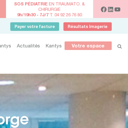
SOS PÉDIATRIE
EN TRAUMATO. &
CHIRURGIE
9h/19h30 - 7J/7
T. 04 92 26 76 80
Payer votre facture
Résultats Imagerie
antys
Actualités
Kantys
Votre espace
orge