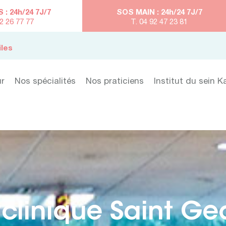
: 24h/24 7J/7
SOS MAIN : 24h/24 7J/7
92 26 77 77
T. 04 92 47 23 81
iles
ur
Nos spécialités
Nos praticiens
Institut du sein K
yclinique Saint Ge