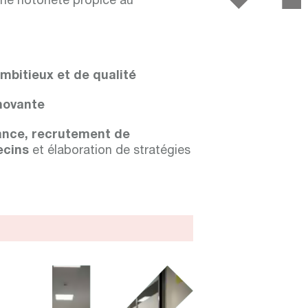
ne notoriété propice au
mbitieux et de qualité
novante
nce, recrutement de
ecins
et élaboration de stratégies