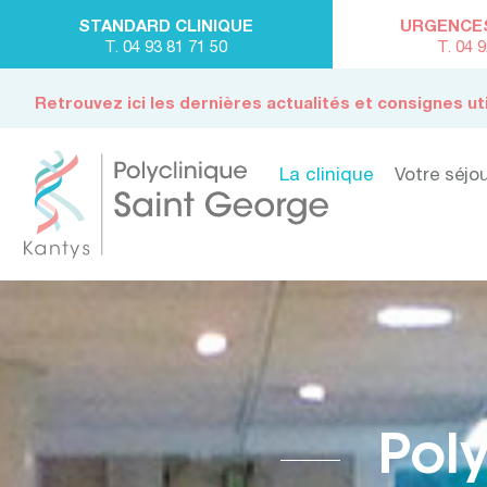
STANDARD CLINIQUE
URGENCES 
T. 04 93 81 71 50
T. 04 
Retrouvez ici les dernières actualités et consignes ut
La clinique
Votre séjo
Pol