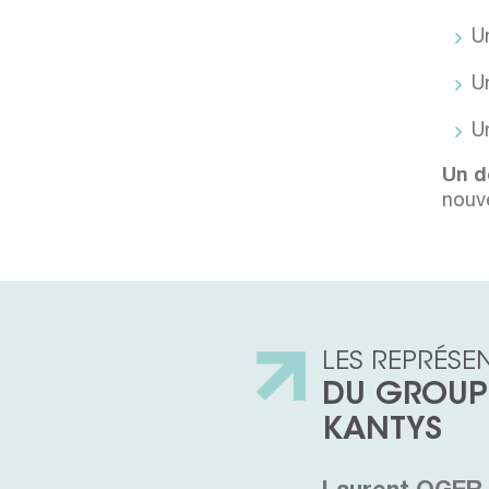
Un
U
U
Un d
nouve
LES REPRÉSE
DU GROUP
KANTYS