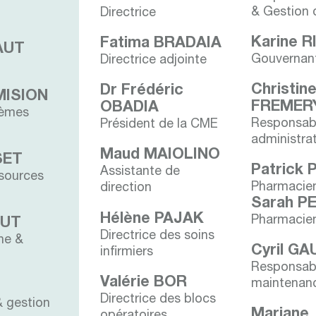
& Gestion 
Directrice
Karine R
Fatima BRADAIA
AUT
Gouvernan
Directrice adjointe
Christin
Dr Frédéric
MISION
FREMER
OBADIA
tèmes
Responsab
Président de la CME
administrat
Maud MAIOLINO
SET
Patrick 
Assistante de
ssources
Pharmacien
direction
Sarah P
Hélène PAJAK
Pharmacien
OUT
Directrice des soins
ne &
Cyril G
infirmiers
Responsab
Valérie BOR
maintenan
Directrice des blocs
& gestion
Mariane
opératoires