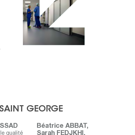
s
 SAINT GEORGE
ISSAD
Béatrice ABBAT,
Sarah FEDJKHI,
e qualité