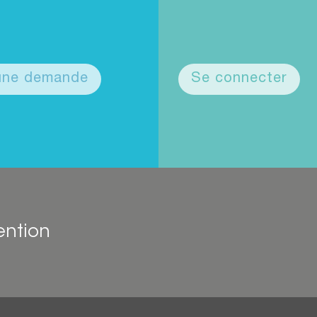
 une demande
Se connecter
ention