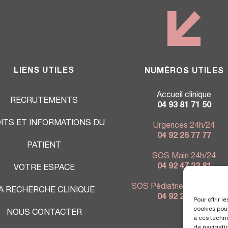
LIENS UTILES
NUMÉROS UTILES
Accueil clinique
RECRUTEMENTS
04 93 81 71 50
ITS ET INFORMATIONS DU
Urgences 24h/24
04 92 26 77 77
PATIENT
SOS Main 24h/24
04 92 47 23 81
VOTRE ESPACE
SOS Pédiatrie 7j/7 - 9h à 
A RECHERCHE CLINIQUE
04 92 26 76 80
Pour offrir 
cookies pour
NOUS CONTACTER
à ces techn
de navigatio