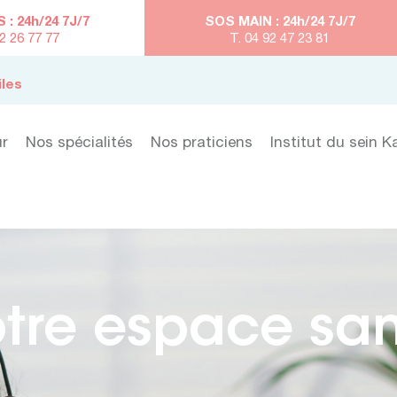
: 24h/24 7J/7
SOS MAIN : 24h/24 7J/7
92 26 77 77
T. 04 92 47 23 81
iles
ur
Nos spécialités
Nos praticiens
Institut du sein K
tre espace sa