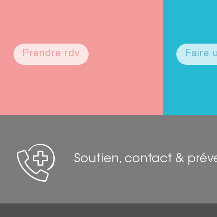
Prendre rdv
Faire
Soutien, contact & prév