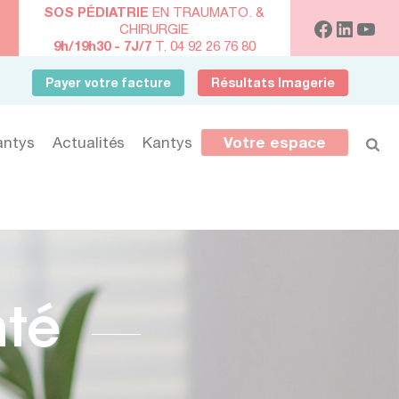
SOS PÉDIATRIE
EN TRAUMATO. &
CHIRURGIE
9h/19h30 - 7J/7
T. 04 92 26 76 80
Payer votre facture
Résultats Imagerie
antys
Actualités
Kantys
Votre espace
nté