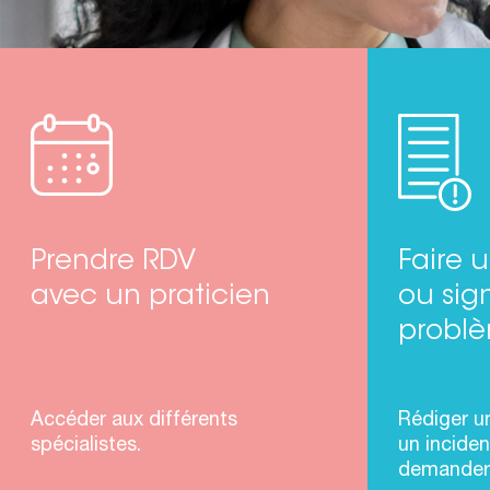
Prendre RDV
Faire
avec un praticien
ou sig
probl
Accéder aux différents
Rédiger u
spécialistes.
un inciden
demander