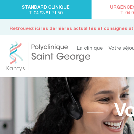
STANDARD CLINIQUE
URGENCES 
T. 04 93 81 71 50
T. 04 
Retrouvez ici les dernières actualités et consignes ut
La clinique
Votre séjo
Vo