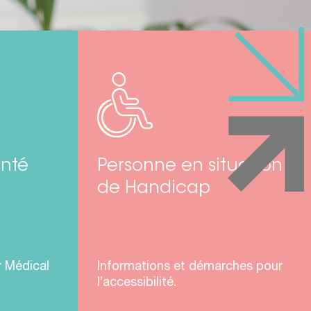
nté
Personne en situation
de Handicap
r Médical
Informations et démarches pour
l’accessibilité.