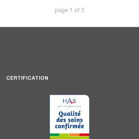
page
1
of
2
CERTIFICATION