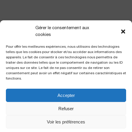
NOUS TROUVER
Gérer le consentement aux
cookies
Pour offrir les meilleures expériences, nous utilisons des technologies
telles que les cookies pour stocker et/ou accéder aux informations des
appareils. Le fait de consentir à ces technologies nous permettra de
traiter des données telles que le comportement de navigation ou les ID
uniques sur ce site. Le fait de ne pas consentir ou de retirer son
consentement peut avoir un effet négatif sur certaines caractéristiques et
fonctions.
Accepter
Polyclinique Saint George
2 avenue de Rimiez
Refuser
06105 Nice Cedex 2
Voir les préférences