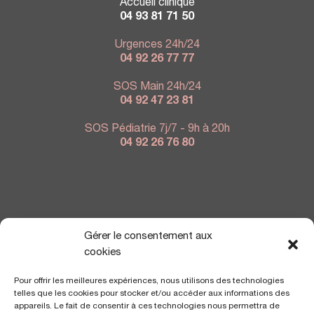
Accueil clinique
04 93 81 71 50
Urgences 24h/24
04 92 26 77 77
SOS Main 24h/24
04 92 47 23 81
SOS Pédiatrie 7j/7 - 9h à 20h
04 92 26 76 80
NOUS TROUVER
Gérer le consentement aux
cookies
Pour offrir les meilleures expériences, nous utilisons des technologies
telles que les cookies pour stocker et/ou accéder aux informations des
appareils. Le fait de consentir à ces technologies nous permettra de