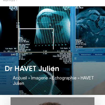
Dr HAVET Julien
Accueil
»
Imagerie
»
Échographie
»
HAVET
Julien