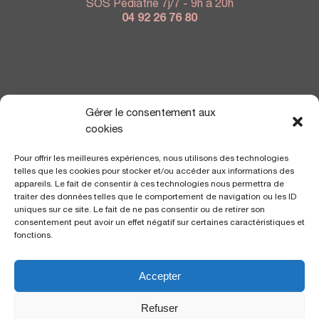
SOS Pédiatrie 7j/7 - 9h à 20h
04 92 26 76 80
NOUS TROUVER
Gérer le consentement aux
cookies
Pour offrir les meilleures expériences, nous utilisons des technologies
telles que les cookies pour stocker et/ou accéder aux informations des
appareils. Le fait de consentir à ces technologies nous permettra de
traiter des données telles que le comportement de navigation ou les ID
uniques sur ce site. Le fait de ne pas consentir ou de retirer son
consentement peut avoir un effet négatif sur certaines caractéristiques et
fonctions.
Accepter
Polyclinique Saint George
2 avenue de Rimiez
Refuser
06105 Nice Cedex 2