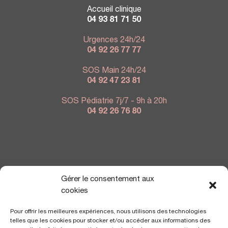
Accueil clinique
04 93 81 71 50
Urgences 24h/24
04 92 26 77 77
SOS Main 24h/24
04 92 47 23 81
SOS Pédiatrie 7j/7 - 9h à 20h
04 92 26 76 80
NOUS TROUVER
Gérer le consentement aux
cookies
Pour offrir les meilleures expériences, nous utilisons des technologies
telles que les cookies pour stocker et/ou accéder aux informations des