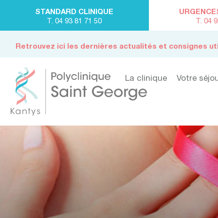
STANDARD CLINIQUE
URGENCES 
T. 04 93 81 71 50
T. 04 
Retrouvez ici les dernières actualités et consignes ut
La clinique
Votre séjo