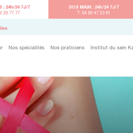
: 24h/24 7J/7
SOS MAIN : 24h/24 7J/7
92 26 77 77
T. 04 92 47 23 81
iles
ur
Nos spécialités
Nos praticiens
Institut du sein K