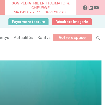
SOS PÉDIATRIE
EN TRAUMATO. &
CHIRURGIE
9h/19h30 - 7J/7
T. 04 92 26 76 80
Payer votre facture
Résultats Imagerie
antys
Actualités
Kantys
Votre espace