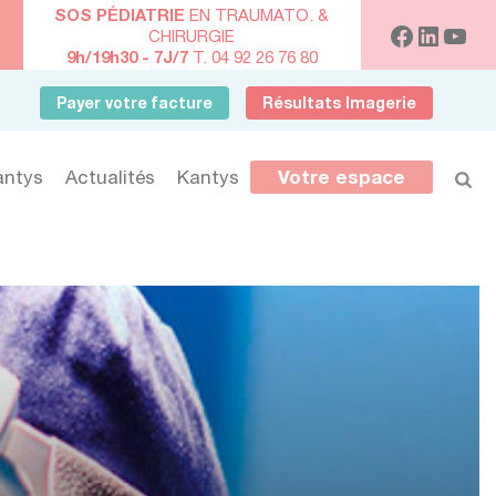
SOS PÉDIATRIE
EN TRAUMATO. &
CHIRURGIE
9h/19h30 - 7J/7
T. 04 92 26 76 80
Payer votre facture
Résultats Imagerie
antys
Actualités
Kantys
Votre espace