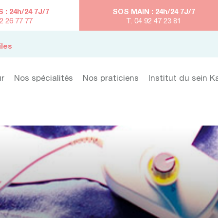
: 24h/24 7J/7
SOS MAIN : 24h/24 7J/7
92 26 77 77
T. 04 92 47 23 81
iles
ur
Nos spécialités
Nos praticiens
Institut du sein K