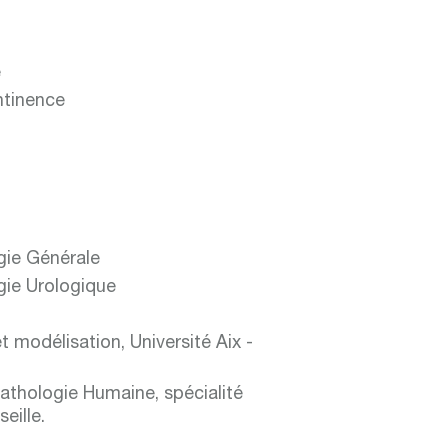
e
ntinence
gie Générale
gie Urologique
t modélisation, Université Aix -
Pathologie Humaine, spécialité
eille.