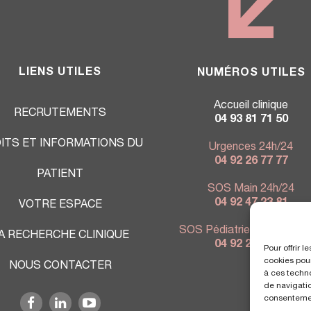
LIENS UTILES
NUMÉROS UTILES
Accueil clinique
RECRUTEMENTS
04 93 81 71 50
ITS ET INFORMATIONS DU
Urgences 24h/24
04 92 26 77 77
PATIENT
SOS Main 24h/24
04 92 47 23 81
VOTRE ESPACE
SOS Pédiatrie 7j/7 - 9h à 
A RECHERCHE CLINIQUE
04 92 26 76 80
Pour offrir 
cookies pour
NOUS CONTACTER
à ces techn
de navigatio
consentement