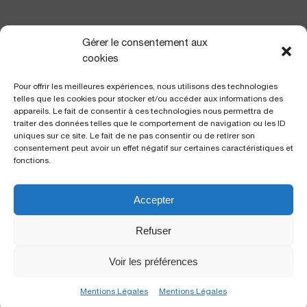
NOUS TROUVER
Gérer le consentement aux
cookies
Pour offrir les meilleures expériences, nous utilisons des technologies
telles que les cookies pour stocker et/ou accéder aux informations des
appareils. Le fait de consentir à ces technologies nous permettra de
traiter des données telles que le comportement de navigation ou les ID
uniques sur ce site. Le fait de ne pas consentir ou de retirer son
consentement peut avoir un effet négatif sur certaines caractéristiques et
fonctions.
Accepter
Polyclinique Saint George
2 avenue de Rimiez
Refuser
06105 Nice Cedex 2
Voir les préférences
Copyright Kantys © 2026. Tous droits réservés |
Mentions
Mentions Légales
Mentions Légales
légales
|
Groupe Kantys