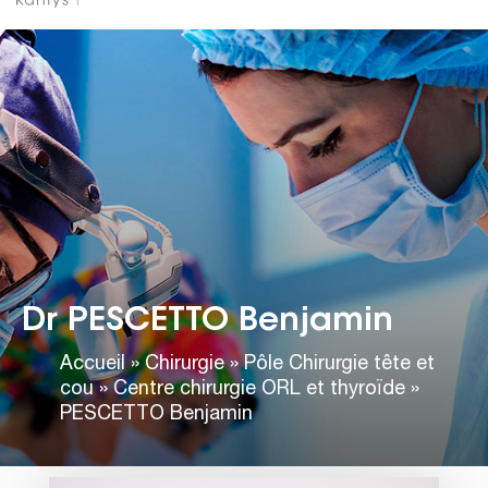
Dr PESCETTO Benjamin
Accueil
»
Chirurgie
»
Pôle Chirurgie tête et
cou
»
Centre chirurgie ORL et thyroïde
»
PESCETTO Benjamin