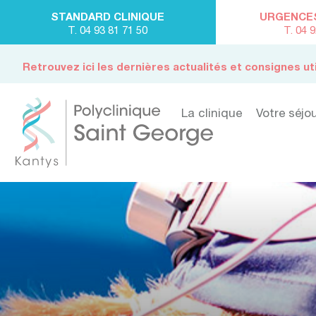
STANDARD CLINIQUE
URGENCES 
T. 04 93 81 71 50
T. 04 
Retrouvez ici les dernières actualités et consignes ut
La clinique
Votre séjo