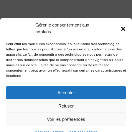
NOUS TROUVER
Gérer le consentement aux
cookies
Pour offrir les meilleures expériences, nous utilisons des technologies
telles que les cookies pour stocker et/ou accéder aux informations des
appareils. Le fait de consentir à ces technologies nous permettra de
traiter des données telles que le comportement de navigation ou les ID
uniques sur ce site. Le fait de ne pas consentir ou de retirer son
consentement peut avoir un effet négatif sur certaines caractéristiques et
fonctions.
Accepter
Polyclinique Saint George
2 avenue de Rimiez
Refuser
06105 Nice Cedex 2
Voir les préférences
Copyright Kantys © 2026. Tous droits réservés |
Mentions