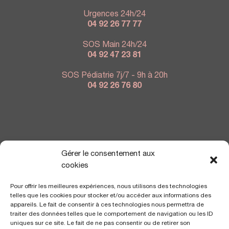
Urgences 24h/24
04 92 26 77 77
SOS Main 24h/24
04 92 47 23 81
SOS Pédiatrie 7j/7 - 9h à 20h
04 92 26 76 80
NOUS TROUVER
Gérer le consentement aux
cookies
Pour offrir les meilleures expériences, nous utilisons des technologies
telles que les cookies pour stocker et/ou accéder aux informations des
appareils. Le fait de consentir à ces technologies nous permettra de
traiter des données telles que le comportement de navigation ou les ID
uniques sur ce site. Le fait de ne pas consentir ou de retirer son