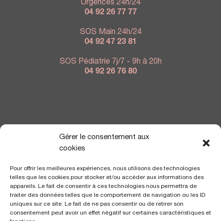
Urgences 24h/24
04 92 26 77 77
SOS Main 24h/24
04 92 47 23 81
SOS Pédiatrie 7j/7 - 9h à 20h
04 92 26 76 80
NOUS TROUVER
Gérer le consentement aux
cookies
Pour offrir les meilleures expériences, nous utilisons des technologies
telles que les cookies pour stocker et/ou accéder aux informations des
appareils. Le fait de consentir à ces technologies nous permettra de
traiter des données telles que le comportement de navigation ou les ID
uniques sur ce site. Le fait de ne pas consentir ou de retirer son
consentement peut avoir un effet négatif sur certaines caractéristiques et