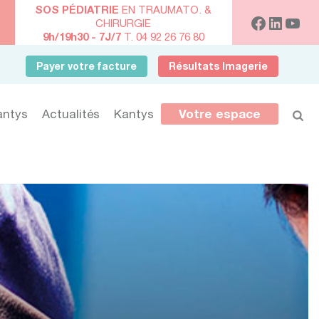
SOS PÉDIATRIE
EN TRAUMATO. &
CHIRURGIE
9h/19h30 - 7J/7
T. 04 92 26 76 80
Payer votre facture
Résultats Imagerie
antys
Actualités
Kantys
Votre espace