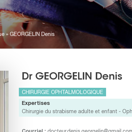
ue
»
GEORGELIN Denis
Dr GEORGELIN Denis
CHIRURGIE OPHTALMOLOGIQUE
Expertises
Chirurgie du strabisme adulte et enfant - Op
Courriel :
docteur.denis.georgelin@gmail.co