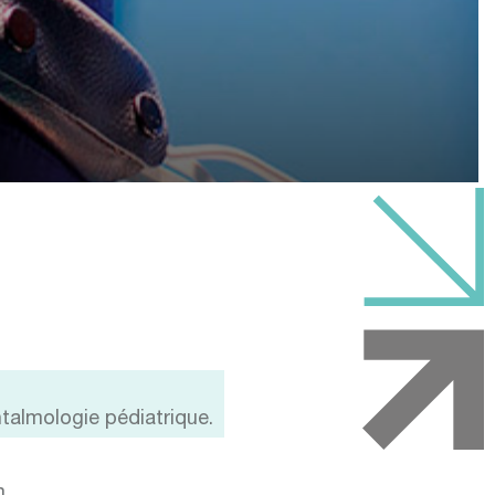
htalmologie pédiatrique.
m