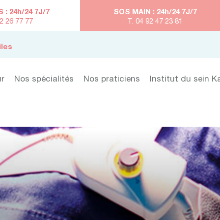
: 24h/24 7J/7
SOS MAIN : 24h/24 7J/7
92 26 77 77
T. 04 92 47 23 81
iles
ur
Nos spécialités
Nos praticiens
Institut du sein K