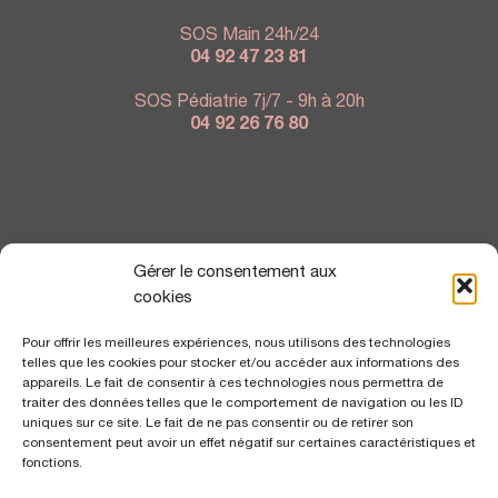
SOS Main 24h/24
04 92 47 23 81
SOS Pédiatrie 7j/7 - 9h à 20h
04 92 26 76 80
NOUS TROUVER
Gérer le consentement aux
cookies
Pour offrir les meilleures expériences, nous utilisons des technologies
telles que les cookies pour stocker et/ou accéder aux informations des
appareils. Le fait de consentir à ces technologies nous permettra de
traiter des données telles que le comportement de navigation ou les ID
uniques sur ce site. Le fait de ne pas consentir ou de retirer son
consentement peut avoir un effet négatif sur certaines caractéristiques et
fonctions.