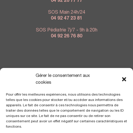
04 92 26 77 77
SOS Main 24h/24
04 92 47 23 81
SOS Pédiatrie 7j/7 - 9h à 20h
04 92 26 76 80
NOUS TROUVER
Gérer le consentement aux
cookies
Pour offrir les meilleures expériences, nous utilisons des technologies
telles que les cookies pour stocker et/ou accéder aux informations des
appareils. Le fait de consentir à ces technologies nous permettra de
traiter des données telles que le comportement de navigation ou les ID
uniques sur ce site. Le fait de ne pas consentir ou de retirer son
consentement peut avoir un effet négatif sur certaines caractéristiques et
fonctions.