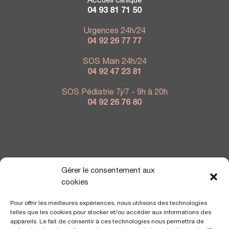
Accueil clinique
04 93 81 71 50
Urgences 24h/24
04 92 26 77 77
SOS Main 24h/24
04 92 47 23 81
SOS Pédiatrie 7j/7 - 9h à 20h
04 92 26 76 80
NOUS TROUVER
Gérer le consentement aux
cookies
Pour offrir les meilleures expériences, nous utilisons des technologies
telles que les cookies pour stocker et/ou accéder aux informations des
appareils. Le fait de consentir à ces technologies nous permettra de