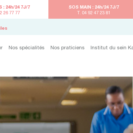
: 24h/24 7J/7
SOS MAIN : 24h/24 7J/7
92 26 77 77
T. 04 92 47 23 81
iles
ur
Nos spécialités
Nos praticiens
Institut du sein K