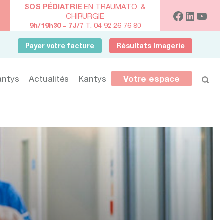
SOS PÉDIATRIE
EN TRAUMATO. &
CHIRURGIE
9h/19h30 - 7J/7
T. 04 92 26 76 80
Payer votre facture
Résultats Imagerie
antys
Actualités
Kantys
Votre espace