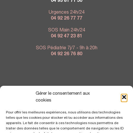
04 93 81 71 50
Urgences 24h/24
04 92 26 77 77
SOS Main 24h/24
04 92 47 23 81
SOS Pédiatrie 7j/7 - 9h à 20h
04 92 26 76 80
NOUS TROUVER
Gérer le consentement aux
cookies
Pour offrir les meilleures expériences, nous utilisons des technologies
telles que les cookies pour stocker et/ou accéder aux informations des
appareils. Le fait de consentir à ces technologies nous permettra de
traiter des données telles que le comportement de navigation ou les ID