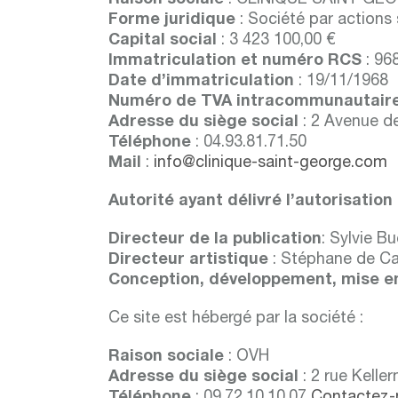
Raison sociale
: CLINIQUE SAINT GE
Forme juridique
: Société par actions 
Capital social
: 3 423 100,00 €
Immatriculation et numéro RCS
: 96
Date d’immatriculation
: 19/11/1968
Numéro de TVA intracommunautair
Adresse du siège social
: 2 Avenue d
Téléphone
: 04.93.81.71.50
Mail
:
info@clinique-saint-george.com
Autorité ayant délivré l’autorisation
Directeur de la publication
: Sylvie Bu
Directeur artistique
: Stéphane de Ca
Conception, développement, mise en
Ce site est hébergé par la société :
Raison sociale
: OVH
Adresse du siège social
: 2 rue Kelle