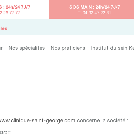
: 24h/24 7J/7
SOS MAIN : 24h/24 7J/7
92 26 77 77
T. 04 92 47 23 81
iles
ur
Nos spécialités
Nos praticiens
Institut du sein K
ww.clinique-saint-george.com
concerne la société :