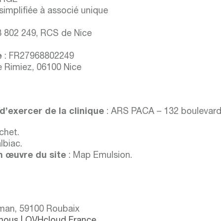
ORGE
simplifiée à associé unique
8 802 249, RCS de Nice
e
: FR27968802249
e Rimiez, 06100 Nice
 d’exercer de la clinique
: ARS PACA – 132 boulevard
chet.
lbiac.
 œuvre du site
: Map Emulsion.
rman, 59100 Roubaix