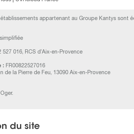
nous | OVHcloud France
s établissements appartenant au Groupe Kantys sont éd
simplifiée
 527 016, RCS d’Aix-en-Provence
 :
FR00822527016
 de la Pierre de Feu, 13090 Aix-en-Provence
 Oger.
on du site