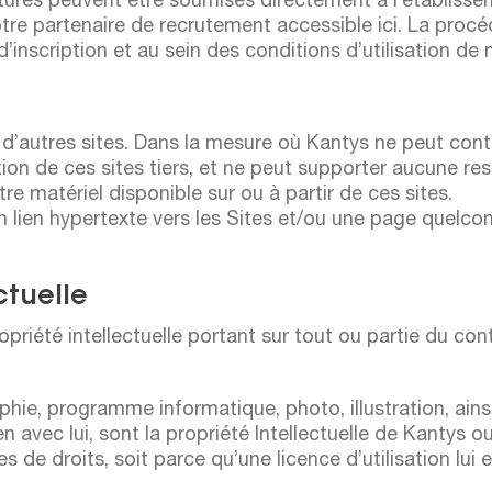
res peuvent être soumises directement à l’établisseme
otre partenaire de recrutement accessible ici. La procé
 d’inscription et au sein des conditions d’utilisation d
 d’autres sites. Dans la mesure où Kantys ne peut contrô
ion de ces sites tiers, et ne peut supporter aucune re
tre matériel disponible sur ou à partir de ces sites.
 un lien hypertexte vers les Sites et/ou une page quelco
ctuelle
opriété intellectuelle portant sur tout ou partie du con
ie, programme informatique, photo, illustration, ainsi q
en avec lui, sont la propriété Intellectuelle de Kantys o
res de droits, soit parce qu’une licence d’utilisation lui