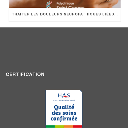
TRAITER LES DOULEURS NEUROPATHIQUES LIÉES À LA CHIMIOTHÉRAPIE EN HÔPITAL DE JOUR : UNE PRISE EN CHARGE INNOVANTE
CERTIFICATION