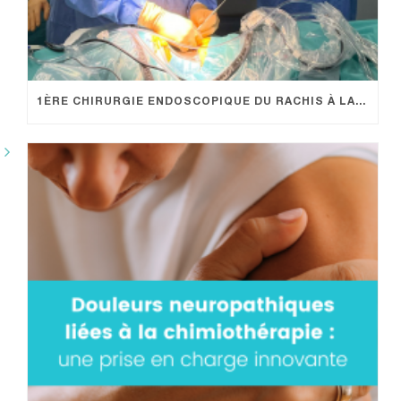
1ÈRE CHIRURGIE ENDOSCOPIQUE DU RACHIS À LA POLYCLINIQUE SAINT GEORGE : UN NOUVELLE OFFRE DE SOIN PROMETTEUSE POUR LES PATIENTS !