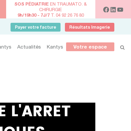
SOS PÉDIATRIE
EN TRAUMATO. &
CHIRURGIE
9h/19h30 - 7J/7
T. 04 92 26 76 80
Payer votre facture
Résultats Imagerie
antys
Actualités
Kantys
Votre espace