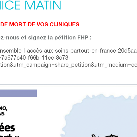
NICE MATIN
DE MORT DE VOS CLINIQUES
z-nous et signez la pétition FHP :
ensemble-l-accès-aux-soins-partout-en-france-20d5
d=7a677c40-f66b-11ee-8c73-
tion&utm_campaign=share_petition&utm_medium=cop