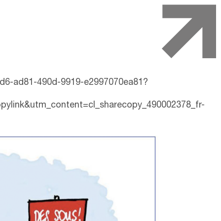
aad6-ad81-490d-9919-e2997070ea81?
ylink&utm_content=cl_sharecopy_490002378_fr-