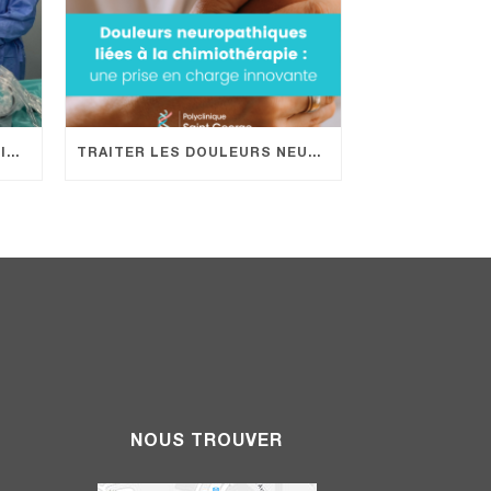
1ÈRE CHIRURGIE ENDOSCOPIQUE DU RACHIS À LA POLYCLINIQUE SAINT GEORGE : UN NOUVELLE OFFRE DE SOIN PROMETTEUSE POUR LES PATIENTS !
TRAITER LES DOULEURS NEUROPATHIQUES LIÉES À LA CHIMIOTHÉRAPIE EN HÔPITAL DE JOUR : UNE PRISE EN CHARGE INNOVANTE
NOUS TROUVER