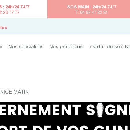
: 24h/24 7J/7
SOS MAIN : 24h/24 7J/7
92 26 77 77
T. 04 92 47 23 81
iles
ur
Nos spécialités
Nos praticiens
Institut du sein K
 NICE MATIN