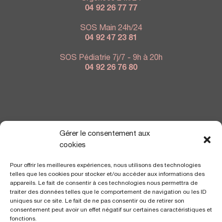
04 92 26 77 77
SOS Main 24h/24
04 92 47 23 81
SOS Pédiatrie 7j/7 - 9h à 20h
04 92 26 76 80
NOUS TROUVER
Gérer le consentement aux
cookies
Pour offrir les meilleures expériences, nous utilisons des technologies
telles que les cookies pour stocker et/ou accéder aux informations des
appareils. Le fait de consentir à ces technologies nous permettra de
traiter des données telles que le comportement de navigation ou les ID
uniques sur ce site. Le fait de ne pas consentir ou de retirer son
consentement peut avoir un effet négatif sur certaines caractéristiques et
fonctions.