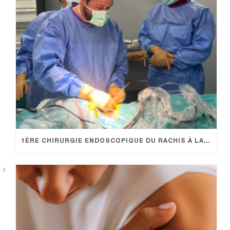
1ÈRE CHIRURGIE ENDOSCOPIQUE DU RACHIS À LA POLYCLINIQUE SAINT GEORGE : UN NOUVELLE OFFRE DE SOIN PROMETTEUSE POUR LES PATIENTS !