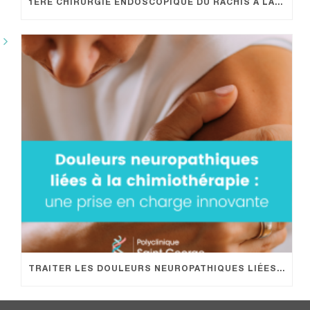
1ÈRE CHIRURGIE ENDOSCOPIQUE DU RACHIS À LA POLYCLINIQUE SAINT GEORGE : UN NOUVELLE OFFRE DE SOIN PROMETTEUSE POUR LES PATIENTS !
TRAITER LES DOULEURS NEUROPATHIQUES LIÉES À LA CHIMIOTHÉRAPIE EN HÔPITAL DE JOUR : UNE PRISE EN CHARGE INNOVANTE