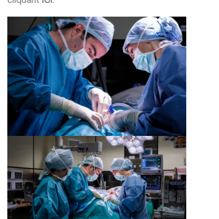
cliquant
ICI
.