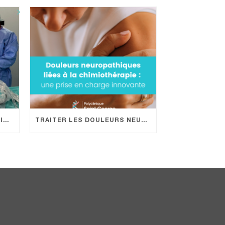
1ÈRE CHIRURGIE ENDOSCOPIQUE DU RACHIS À LA POLYCLINIQUE SAINT GEORGE : UN NOUVELLE OFFRE DE SOIN PROMETTEUSE POUR LES PATIENTS !
TRAITER LES DOULEURS NEUROPATHIQUES LIÉES À LA CHIMIOTHÉRAPIE EN HÔPITAL DE JOUR : UNE PRISE EN CHARGE INNOVANTE