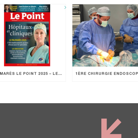
PALMARÈS LE POINT 2025 – LE GROUPE KANTYS À L’HONNEUR