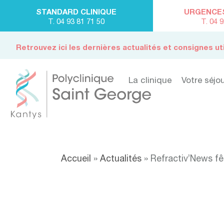
STANDARD CLINIQUE
URGENCES 
T. 04 93 81 71 50
T. 04 
Retrouvez ici les dernières actualités et consignes ut
La clinique
Votre séjo
Accueil
»
Actualités
»
Refractiv’News fê