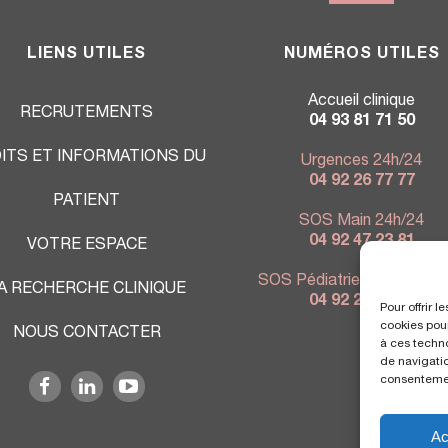
LIENS UTILES
NUMÉROS UTILES
Accueil clinique
RECRUTEMENTS
04 93 81 71 50
ITS ET INFORMATIONS DU
Urgences 24h/24
04 92 26 77 77
PATIENT
SOS Main 24h/24
04 92 47 23 81
VOTRE ESPACE
SOS Pédiatrie 7j/7 - 9h à 
A RECHERCHE CLINIQUE
04 92 26 76 80
Pour offrir 
cookies pour
NOUS CONTACTER
à ces techn
de navigatio
consentement
Ac