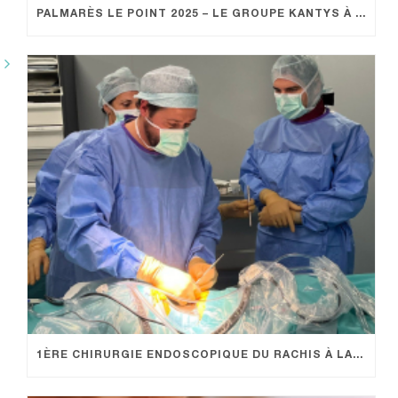
PALMARÈS LE POINT 2025 – LE GROUPE KANTYS À L’HONNEUR
1ÈRE CHIRURGIE ENDOSCOPIQUE DU RACHIS À LA POLYCLINIQUE SAINT GEORGE : UN NOUVELLE OFFRE DE SOIN PROMETTEUSE POUR LES PATIENTS !