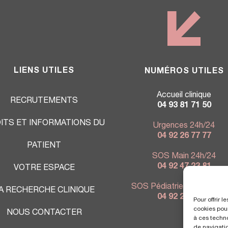
LIENS UTILES
NUMÉROS UTILES
Accueil clinique
RECRUTEMENTS
04 93 81 71 50
ITS ET INFORMATIONS DU
Urgences 24h/24
04 92 26 77 77
PATIENT
SOS Main 24h/24
04 92 47 23 81
VOTRE ESPACE
SOS Pédiatrie 7j/7 - 9h à 
A RECHERCHE CLINIQUE
04 92 26 76 80
Pour offrir 
cookies pour
NOUS CONTACTER
à ces techn
de navigatio