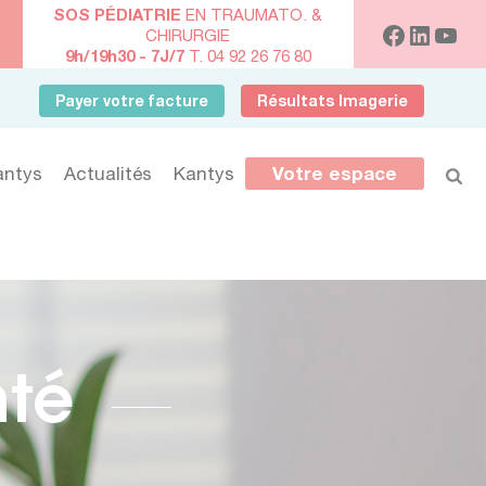
SOS PÉDIATRIE
EN TRAUMATO. &
CHIRURGIE
9h/19h30 - 7J/7
T. 04 92 26 76 80
Payer votre facture
Résultats Imagerie
antys
Actualités
Kantys
Votre espace
nté