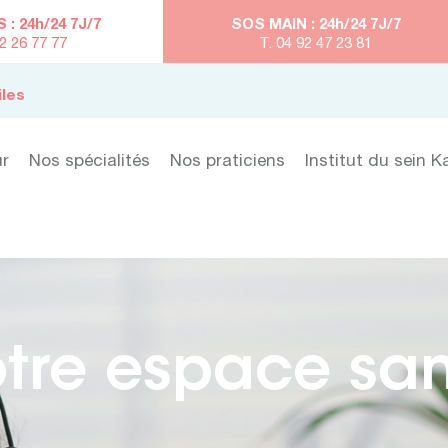
: 24h/24 7J/7
SOS MAIN : 24h/24 7J/7
92 26 77 77
T. 04 92 47 23 81
iles
ur
Nos spécialités
Nos praticiens
Institut du sein K
tre espace sa