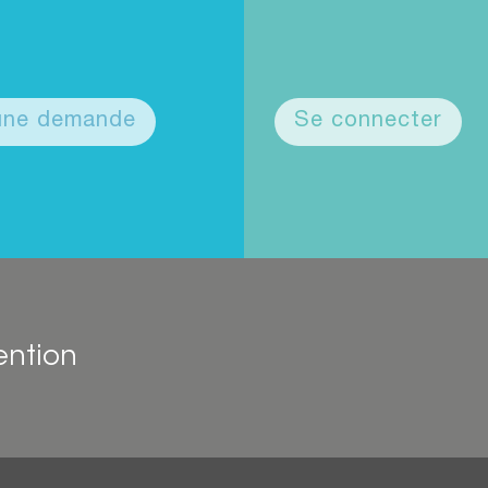
 une demande
Se connecter
ention