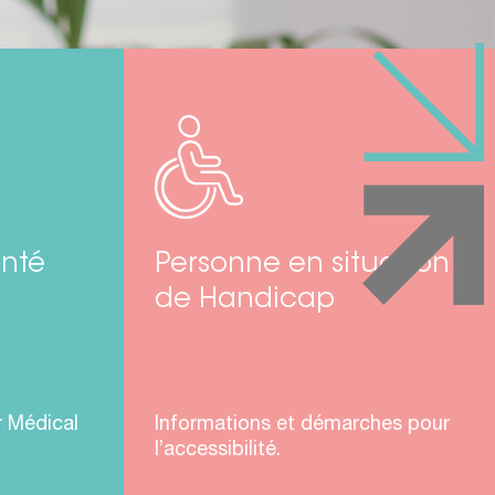
nté
Personne en situation
de Handicap
r Médical
Informations et démarches pour
l’accessibilité.