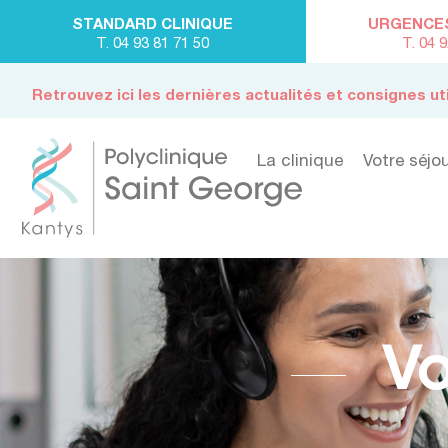
STANDARD CLINIQUE
URGENCES 
T. 04 93 81 71 50
T. 04 
Retrouvez ici les dernières actualités et consignes ut
La clinique
Votre séjo
Vo