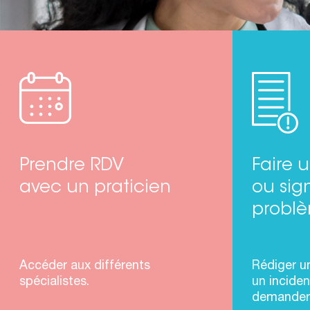
Prendre RDV
Faire
avec un praticien
ou sig
probl
Accéder aux différents
Rédiger u
spécialistes.
un inciden
demander