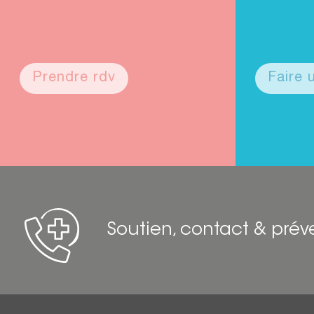
Prendre rdv
Faire
Soutien, contact & prév